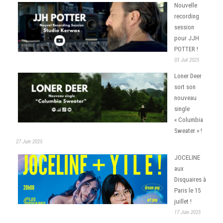
Nouvelle
recording
session
pour JJH
POTTER !
03 Juil 2025
Loner Deer
sort son
nouveau
single
« Columbia
Sweater » !
27 Juin 2025
JOCELINE
aux
Disquaires à
Paris le 15
juillet !
17 Juin 2025