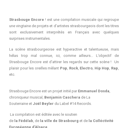
Strasbouge Encore
! est une compilation musicale qui regroupe
une vingtaine de projets et d’artistes strasbourgeois
dont les titres
sont exclusivement interprétés en Français avec quelques
surprises instrumentales.
La scène strasbourgeoise est hyperactive et talentueuse,
mais
hélas trop mal connue, ici, comme ailleurs… L’objectif de
Strasbouge Encore est d’attirer les regards sur cette scène !
Un
plaisir pour les oreilles mêlant
Pop
,
Rock
,
Electro
,
Hip Hop
,
Rap
,
etc.
Strasbouge Encore est un projet initié par
Emmanuel Dosda
,
chroniqueur musical,
Benjamin Caschera
de La
Souterraine et
Joël Beyler
du Label #14 Records.
La compilation est éditée avec le soutien
de
la
Fédélab
, de
la
ville de Strasbourg
et de
la Colléctivité
Européenne d’Alsace
.