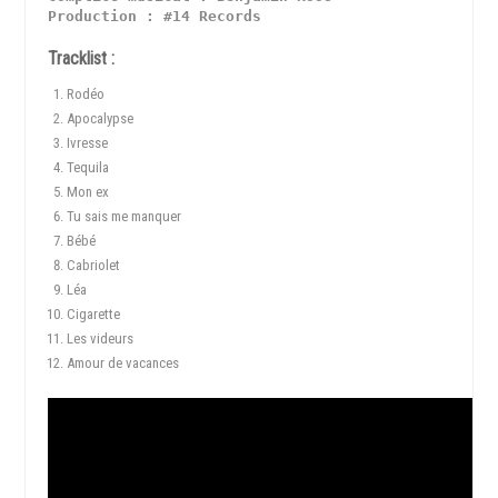
Production : #14 Records
Tracklist :
Rodéo
Apocalypse
Ivresse
Tequila
Mon ex
Tu sais me manquer
Bébé
Cabriolet
Léa
Cigarette
Les videurs
Amour de vacances