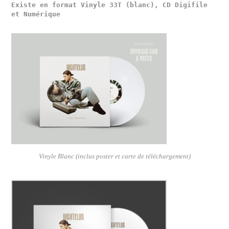
Existe en format Vinyle 33T (blanc), CD Digifile 
Vinyle Blanc (inclus poster et carte de téléchargement)