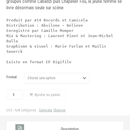
groupes comme Cabadzi puis Chapelier Fou, la jeune femme se
livre désormais seule sur scène.
Produit par #14 Records et Camicela

Distribution : Absilone - Believe
Enregistré par Camille Momper
Mix & Mastering : Laurent Pinet et Jean-Michel 
Ballu
Graphisme & visuel : Marie Furlan et Mailis 
Snoerck

Existe en format EP Digifile
Format
Choisir une option
Quantité
Ajouter au panier
UGS :
N/A
Catégories :
Camicela
,
Chanson
Description