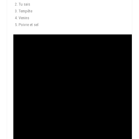
Tu sais
Tempête
Venins
Poivre et sel