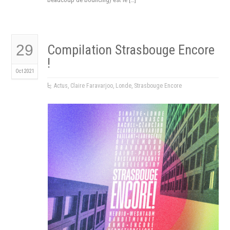
29
Compilation Strasbouge Encore
!
Oct 2021
Actus
,
Claire Faravarjoo
,
Londe
,
Strasbouge Encore