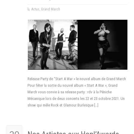
Actus
,
Grand March
Release Party de “Start A War » le nouvel album de Grand March
Pour fêter la sortie du nouvel album « Start A War », Grand
March vous convie à sa release party : rdv à la Péniche
Mécanique lors de deux concerts les 22 et 23 octobre 2021. Un
show qui mêle Rock et Glamour Burlesque […]