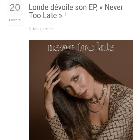
20
Londe dévoile son EP, « Never
Too Late » !
Août 2021
Actus
,
Londe