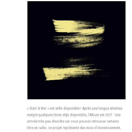
« Start A War » est enfin disponible ! Après une longue attentes
malgré quelques titres déjà disponible, l’Album est OUT. Une
arrivée très peu discrète car vous pouvez retrouver certains
titre en radio. ce projet représente des mois d’investissement,