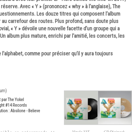
 réserve. Avec « Y » (prononcez « why » à l’anglaise), The
uestionnements. Les douze titres qui composent l’album
ur au carrefour des routes. Plus profond, sans doute plus
vial, « Y » dévoile une nouvelle facette d’un groupe qui a
 Un album plus mature, enrichi par l’amitié, les concerts, les
de l’alphabet, comme pour préciser qu’il y aura toujours
bum)
t par The Yokel
ght #14 Records
ution :
Absilone - Believe
Vinyle 33T
CD Digipack