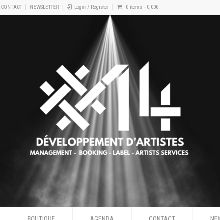
CONTACT
NEWSLETTER
Login / Register
0 items -
0,00
€
BOUTIQUE
AGENDA
CONTACT
NE