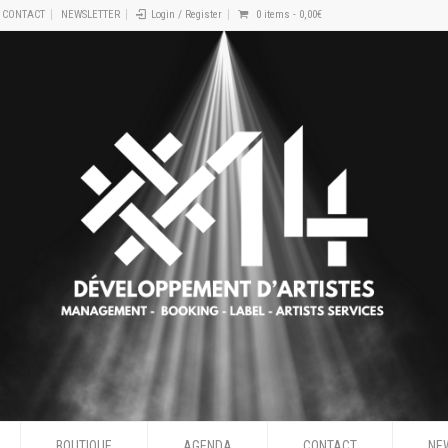
CONTACT
NEWSLETTER
Login / Register
0 items -
0,00
€
BOUTIQUE
AGENDA
CONTACT
NE