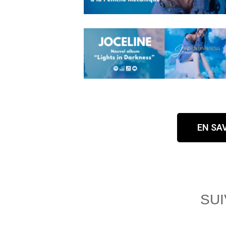
EN SA
SUI