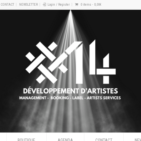
CONTACT
NEWSLETTER
Login / Register
0 items -
0,00
€
BOUTIQUE
AGENDA
CONTACT
NE